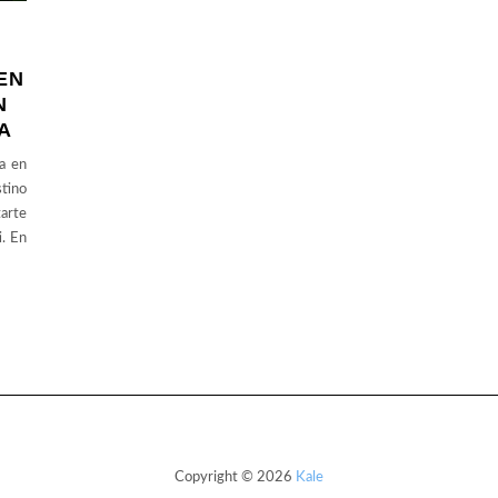
EN
N
A
da en
stino
tarte
i. En
Copyright © 2026
Kale