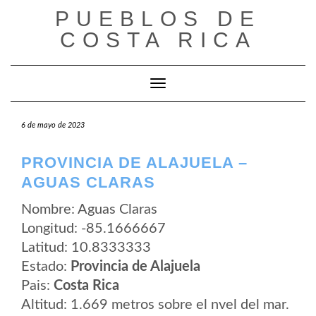
Saltar
PUEBLOS DE
al
contenido
COSTA RICA
Cambiar modo de navegación
6 de mayo de 2023
PROVINCIA DE ALAJUELA –
AGUAS CLARAS
Nombre: Aguas Claras
Longitud: -85.1666667
Latitud: 10.8333333
Estado:
Provincia de Alajuela
Pais:
Costa Rica
Altitud: 1.669 metros sobre el nvel del mar.