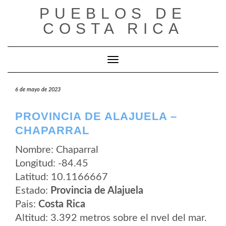
Saltar
PUEBLOS DE
al
contenido
COSTA RICA
Cambiar modo de navegación
6 de mayo de 2023
PROVINCIA DE ALAJUELA –
CHAPARRAL
Nombre: Chaparral
Longitud: -84.45
Latitud: 10.1166667
Estado:
Provincia de Alajuela
Pais:
Costa Rica
Altitud: 3.392 metros sobre el nvel del mar.