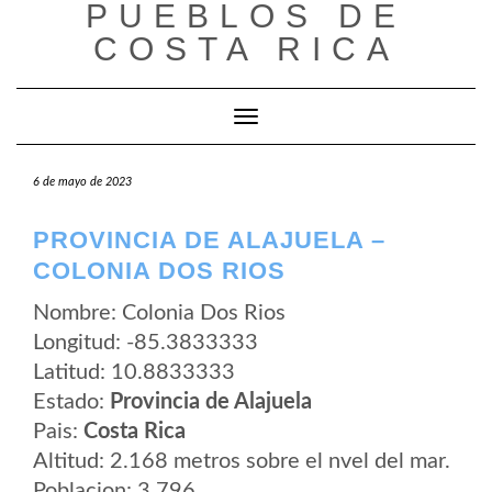
PUEBLOS DE
Saltar
al
COSTA RICA
contenido
Cambiar modo de navegación
6 de mayo de 2023
PROVINCIA DE ALAJUELA –
COLONIA DOS RIOS
Nombre: Colonia Dos Rios
Longitud: -85.3833333
Latitud: 10.8833333
Estado:
Provincia de Alajuela
Pais:
Costa Rica
Altitud: 2.168 metros sobre el nvel del mar.
Poblacion: 3.796