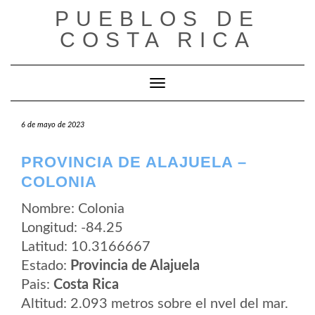
Saltar
PUEBLOS DE
al
contenido
COSTA RICA
Cambiar modo de navegación
6 de mayo de 2023
PROVINCIA DE ALAJUELA –
COLONIA
Nombre: Colonia
Longitud: -84.25
Latitud: 10.3166667
Estado:
Provincia de Alajuela
Pais:
Costa Rica
Altitud: 2.093 metros sobre el nvel del mar.