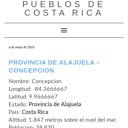
PUEBLOS DE
Saltar
al
COSTA RICA
contenido
Cambiar modo de navegación
6 de mayo de 2023
PROVINCIA DE ALAJUELA –
CONCEPCION
Nombre: Concepcion
Longitud: -84.3666667
Latitud: 9.9666667
Estado:
Provincia de Alajuela
Pais:
Costa Rica
Altitud: 1.847 metros sobre el nvel del mar.
Poblacion: 38.830