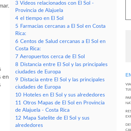
3
Vídeos relacionados con El Sol -
mar.
Provincia de Alajuela
4
el tiempo en El Sol
5
Farmacias cercanas a El Sol en Costa
Rica:
6
Centos de Salud cercanas a El Sol en
Costa Rica:
7
Aeropuertos cerca de El Sol
8
Distancia entre El Sol y las principales
s
ciudades de Europa
E
s en
9
Distacia entre El Sol y las principales
s
VI
ciudades de Europa
TI
10
Hoteles en El Sol y sus alrededores
PA
11
Otros Mapas de El Sol en Provincia
NA
de Alajuela - Costa Rica
RE
EX
12
Mapa Satelite de El Sol y sus
alrededores
DE
CA