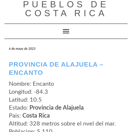
PUEBLOS DE
Saltar
al
COSTA RICA
contenido
Cambiar modo de navegación
6 de mayo de 2023
PROVINCIA DE ALAJUELA –
ENCANTO
Nombre: Encanto
Longitud: -84.3
Latitud: 10.5
Estado:
Provincia de Alajuela
Pais:
Costa Rica
Altitud: 328 metros sobre el nvel del mar.
Poblacion: 5.110