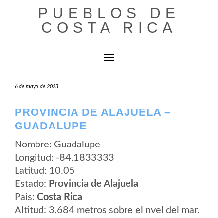
Saltar
PUEBLOS DE
al
contenido
COSTA RICA
Cambiar modo de navegación
6 de mayo de 2023
PROVINCIA DE ALAJUELA –
GUADALUPE
Nombre: Guadalupe
Longitud: -84.1833333
Latitud: 10.05
Estado:
Provincia de Alajuela
Pais:
Costa Rica
Altitud: 3.684 metros sobre el nvel del mar.