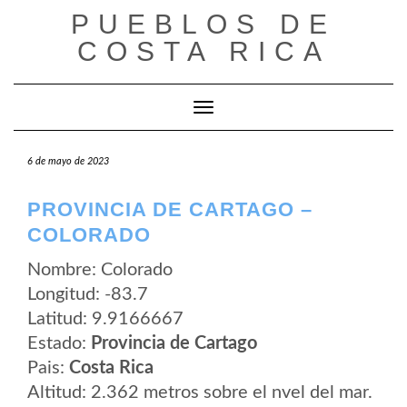
Saltar
PUEBLOS DE
al
contenido
COSTA RICA
Cambiar modo de navegación
6 de mayo de 2023
PROVINCIA DE CARTAGO –
COLORADO
Nombre: Colorado
Longitud: -83.7
Latitud: 9.9166667
Estado:
Provincia de Cartago
Pais:
Costa Rica
Altitud: 2.362 metros sobre el nvel del mar.