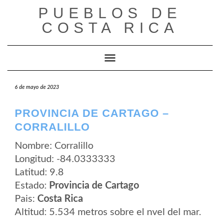
Saltar
PUEBLOS DE
al
contenido
COSTA RICA
Cambiar modo de navegación
6 de mayo de 2023
PROVINCIA DE CARTAGO –
CORRALILLO
Nombre: Corralillo
Longitud: -84.0333333
Latitud: 9.8
Estado:
Provincia de Cartago
Pais:
Costa Rica
Altitud: 5.534 metros sobre el nvel del mar.