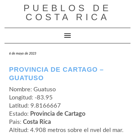
Saltar
PUEBLOS DE
al
contenido
COSTA RICA
Cambiar modo de navegación
6 de mayo de 2023
PROVINCIA DE CARTAGO –
GUATUSO
Nombre: Guatuso
Longitud: -83.95
Latitud: 9.8166667
Estado:
Provincia de Cartago
Pais:
Costa Rica
Altitud: 4.908 metros sobre el nvel del mar.