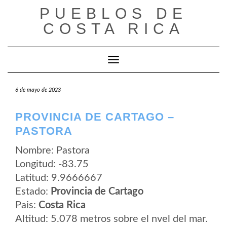
Saltar
PUEBLOS DE
al
contenido
COSTA RICA
Cambiar modo de navegación
6 de mayo de 2023
PROVINCIA DE CARTAGO –
PASTORA
Nombre: Pastora
Longitud: -83.75
Latitud: 9.9666667
Estado:
Provincia de Cartago
Pais:
Costa Rica
Altitud: 5.078 metros sobre el nvel del mar.