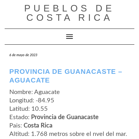
Saltar
PUEBLOS DE
al
contenido
COSTA RICA
Cambiar modo de navegación
6 de mayo de 2023
PROVINCIA DE GUANACASTE –
AGUACATE
Nombre: Aguacate
Longitud: -84.95
Latitud: 10.55
Estado:
Provincia de Guanacaste
Pais:
Costa Rica
Altitud: 1.768 metros sobre el nvel del mar.