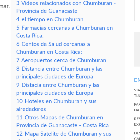
3
Vídeos relacionados con Chumburan -
mar.
Provincia de Guanacaste
4
el tiempo en Chumburan
5
Farmacias cercanas a Chumburan en
Costa Rica:
6
Centos de Salud cercanas a
Chumburan en Costa Rica:
7
Aeropuertos cerca de Chumburan
8
Distancia entre Chumburan y las
principales ciudades de Europa
E
9
Distacia entre Chumburan y las
VI
principales ciudades de Europa
TI
10
Hoteles en Chumburan y sus
PA
alrededores
NA
11
Otros Mapas de Chumburan en
RE
EX
Provincia de Guanacaste - Costa Rica
12
Mapa Satelite de Chumburan y sus
DE
CA