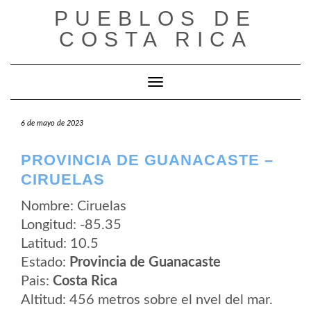
Saltar
PUEBLOS DE
al
contenido
COSTA RICA
Cambiar modo de navegación
6 de mayo de 2023
PROVINCIA DE GUANACASTE –
CIRUELAS
Nombre: Ciruelas
Longitud: -85.35
Latitud: 10.5
Estado:
Provincia de Guanacaste
Pais:
Costa Rica
Altitud: 456 metros sobre el nvel del mar.