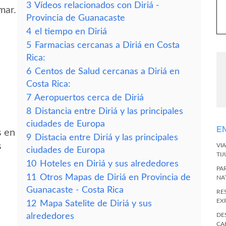
3
Vídeos relacionados con Diriá -
mar.
Provincia de Guanacaste
4
el tiempo en Diriá
5
Farmacias cercanas a Diriá en Costa
Rica:
6
Centos de Salud cercanas a Diriá en
Costa Rica:
7
Aeropuertos cerca de Diriá
8
Distancia entre Diriá y las principales
ciudades de Europa
E
s en
9
Distacia entre Diriá y las principales
s
VI
ciudades de Europa
TI
10
Hoteles en Diriá y sus alrededores
PA
11
Otros Mapas de Diriá en Provincia de
NA
Guanacaste - Costa Rica
RE
EX
12
Mapa Satelite de Diriá y sus
alrededores
DE
CA