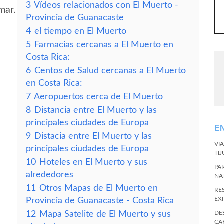
3
Vídeos relacionados con El Muerto -
mar.
Provincia de Guanacaste
4
el tiempo en El Muerto
5
Farmacias cercanas a El Muerto en
Costa Rica:
6
Centos de Salud cercanas a El Muerto
en Costa Rica:
7
Aeropuertos cerca de El Muerto
8
Distancia entre El Muerto y las
principales ciudades de Europa
E
9
Distacia entre El Muerto y las
VI
principales ciudades de Europa
TI
10
Hoteles en El Muerto y sus
PA
alrededores
NA
11
Otros Mapas de El Muerto en
RE
EX
Provincia de Guanacaste - Costa Rica
12
Mapa Satelite de El Muerto y sus
DE
CA