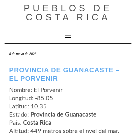
Saltar
PUEBLOS DE
al
contenido
COSTA RICA
Cambiar modo de navegación
6 de mayo de 2023
PROVINCIA DE GUANACASTE –
EL PORVENIR
Nombre: El Porvenir
Longitud: -85.05
Latitud: 10.35
Estado:
Provincia de Guanacaste
Pais:
Costa Rica
Altitud: 449 metros sobre el nvel del mar.