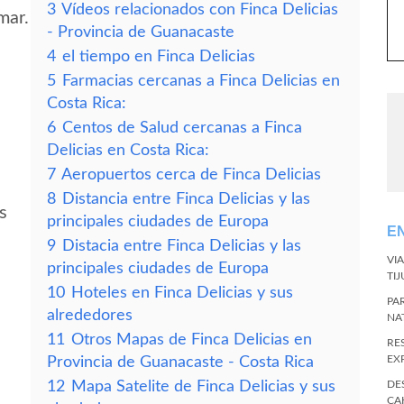
3
Vídeos relacionados con Finca Delicias
mar.
- Provincia de Guanacaste
4
el tiempo en Finca Delicias
5
Farmacias cercanas a Finca Delicias en
Costa Rica:
6
Centos de Salud cercanas a Finca
Delicias en Costa Rica:
7
Aeropuertos cerca de Finca Delicias
8
Distancia entre Finca Delicias y las
s
principales ciudades de Europa
E
9
Distacia entre Finca Delicias y las
VI
principales ciudades de Europa
TI
10
Hoteles en Finca Delicias y sus
PA
alrededores
NA
11
Otros Mapas de Finca Delicias en
RE
EX
Provincia de Guanacaste - Costa Rica
12
Mapa Satelite de Finca Delicias y sus
DE
CA