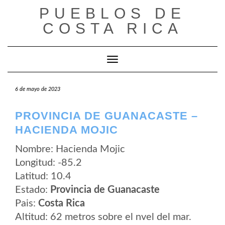
Saltar
PUEBLOS DE
al
contenido
COSTA RICA
Cambiar modo de navegación
6 de mayo de 2023
PROVINCIA DE GUANACASTE –
HACIENDA MOJIC
Nombre: Hacienda Mojic
Longitud: -85.2
Latitud: 10.4
Estado:
Provincia de Guanacaste
Pais:
Costa Rica
Altitud: 62 metros sobre el nvel del mar.