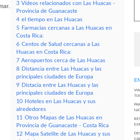
3
Vídeos relacionados con Las Huacas -
mar.
Provincia de Guanacaste
4
el tiempo en Las Huacas
5
Farmacias cercanas a Las Huacas en
Costa Rica:
6
Centos de Salud cercanas a Las
Huacas en Costa Rica:
7
Aeropuertos cerca de Las Huacas
8
Distancia entre Las Huacas y las
principales ciudades de Europa
E
9
Distacia entre Las Huacas y las
VI
principales ciudades de Europa
TI
10
Hoteles en Las Huacas y sus
PA
alrededores
NA
11
Otros Mapas de Las Huacas en
RE
EX
Provincia de Guanacaste - Costa Rica
12
Mapa Satelite de Las Huacas y sus
DE
CA