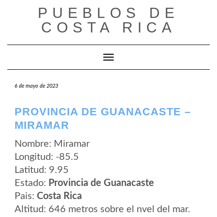
Saltar
PUEBLOS DE
al
contenido
COSTA RICA
Cambiar modo de navegación
6 de mayo de 2023
PROVINCIA DE GUANACASTE –
MIRAMAR
Nombre: Miramar
Longitud: -85.5
Latitud: 9.95
Estado:
Provincia de Guanacaste
Pais:
Costa Rica
Altitud: 646 metros sobre el nvel del mar.