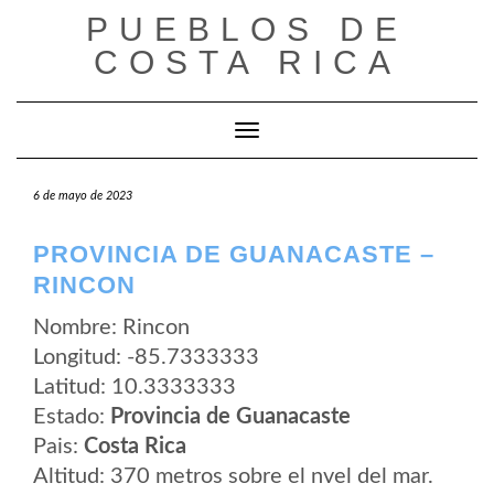
Saltar
PUEBLOS DE
al
contenido
COSTA RICA
Cambiar modo de navegación
6 de mayo de 2023
PROVINCIA DE GUANACASTE –
RINCON
Nombre: Rincon
Longitud: -85.7333333
Latitud: 10.3333333
Estado:
Provincia de Guanacaste
Pais:
Costa Rica
Altitud: 370 metros sobre el nvel del mar.