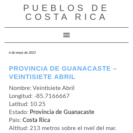
Saltar
PUEBLOS DE
al
contenido
COSTA RICA
Cambiar modo de navegación
6 de mayo de 2023
PROVINCIA DE GUANACASTE –
VEINTISIETE ABRIL
Nombre: Veintisiete Abril
Longitud: -85.7166667
Latitud: 10.25
Estado:
Provincia de Guanacaste
Pais:
Costa Rica
Altitud: 213 metros sobre el nvel del mar.