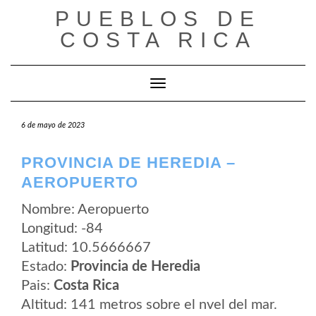
Saltar
PUEBLOS DE
al
contenido
COSTA RICA
Cambiar modo de navegación
6 de mayo de 2023
PROVINCIA DE HEREDIA –
AEROPUERTO
Nombre: Aeropuerto
Longitud: -84
Latitud: 10.5666667
Estado:
Provincia de Heredia
Pais:
Costa Rica
Altitud: 141 metros sobre el nvel del mar.