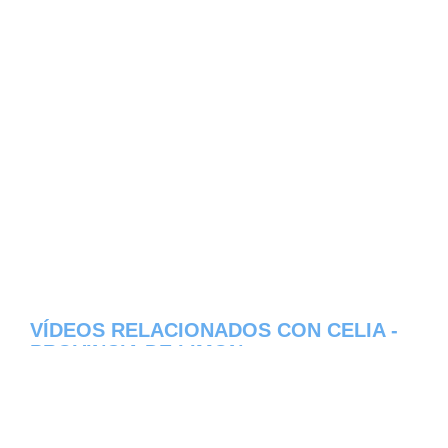
VÍDEOS RELACIONADOS CON CELIA -
PROVINCIA DE LIMON
Aqui os dejamos algunos de los videos que
hemos encontrado del pueblo Celia del