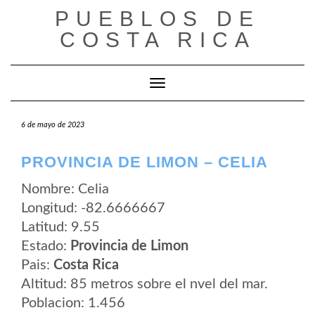
Saltar
PUEBLOS DE
al
contenido
COSTA RICA
Cambiar modo de navegación
6 de mayo de 2023
PROVINCIA DE LIMON – CELIA
Nombre: Celia
Longitud: -82.6666667
Latitud: 9.55
Estado:
Provincia de Limon
Pais:
Costa Rica
Altitud: 85 metros sobre el nvel del mar.
Poblacion: 1.456