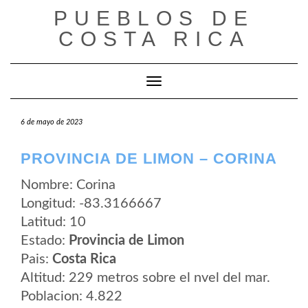
Saltar
PUEBLOS DE
al
contenido
COSTA RICA
Cambiar modo de navegación
6 de mayo de 2023
PROVINCIA DE LIMON – CORINA
Nombre: Corina
Longitud: -83.3166667
Latitud: 10
Estado:
Provincia de Limon
Pais:
Costa Rica
Altitud: 229 metros sobre el nvel del mar.
Poblacion: 4.822