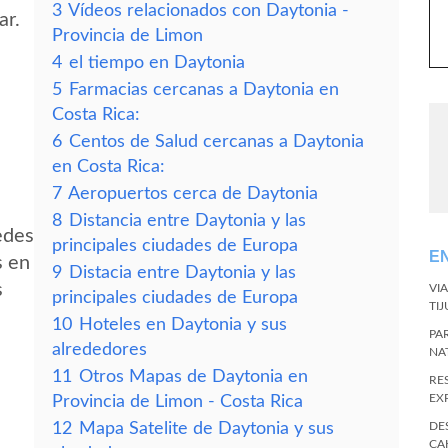
3
Vídeos relacionados con Daytonia -
ar.
Provincia de Limon
4
el tiempo en Daytonia
5
Farmacias cercanas a Daytonia en
Costa Rica:
6
Centos de Salud cercanas a Daytonia
en Costa Rica:
7
Aeropuertos cerca de Daytonia
8
Distancia entre Daytonia y las
edes
principales ciudades de Europa
E
s en
9
Distacia entre Daytonia y las
s
VI
principales ciudades de Europa
TI
10
Hoteles en Daytonia y sus
PA
alrededores
NA
11
Otros Mapas de Daytonia en
RE
EX
Provincia de Limon - Costa Rica
12
Mapa Satelite de Daytonia y sus
DE
CA