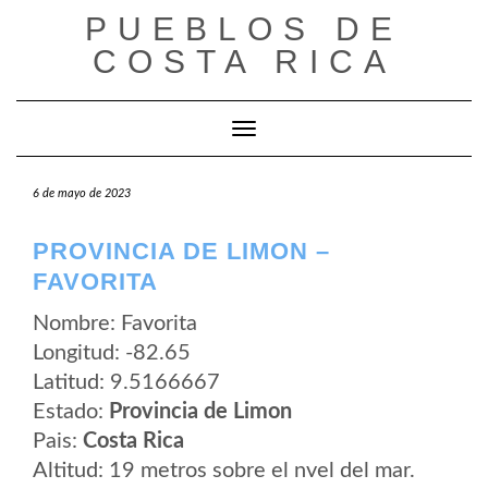
Saltar
PUEBLOS DE
al
contenido
COSTA RICA
Cambiar modo de navegación
6 de mayo de 2023
PROVINCIA DE LIMON –
FAVORITA
Nombre: Favorita
Longitud: -82.65
Latitud: 9.5166667
Estado:
Provincia de Limon
Pais:
Costa Rica
Altitud: 19 metros sobre el nvel del mar.