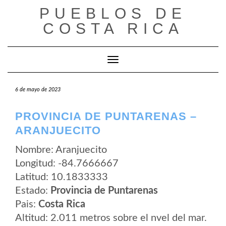
Saltar
PUEBLOS DE
al
contenido
COSTA RICA
Cambiar modo de navegación
6 de mayo de 2023
PROVINCIA DE PUNTARENAS –
ARANJUECITO
Nombre: Aranjuecito
Longitud: -84.7666667
Latitud: 10.1833333
Estado:
Provincia de Puntarenas
Pais:
Costa Rica
Altitud: 2.011 metros sobre el nvel del mar.