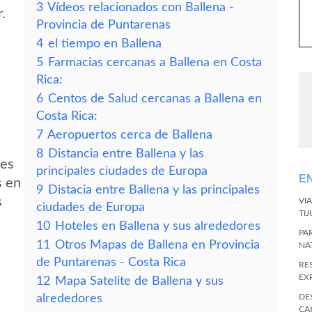
3
Vídeos relacionados con Ballena -
.
Provincia de Puntarenas
4
el tiempo en Ballena
5
Farmacias cercanas a Ballena en Costa
Rica:
6
Centos de Salud cercanas a Ballena en
Costa Rica:
7
Aeropuertos cerca de Ballena
8
Distancia entre Ballena y las
des
principales ciudades de Europa
E
s en
9
Distacia entre Ballena y las principales
s
VI
ciudades de Europa
TI
10
Hoteles en Ballena y sus alrededores
PA
11
Otros Mapas de Ballena en Provincia
NA
de Puntarenas - Costa Rica
RE
EX
12
Mapa Satelite de Ballena y sus
alrededores
DE
CA