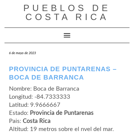
Saltar
PUEBLOS DE
al
contenido
COSTA RICA
Cambiar modo de navegación
6 de mayo de 2023
PROVINCIA DE PUNTARENAS –
BOCA DE BARRANCA
Nombre: Boca de Barranca
Longitud: -84.7333333
Latitud: 9.9666667
Estado:
Provincia de Puntarenas
Pais:
Costa Rica
Altitud: 19 metros sobre el nvel del mar.