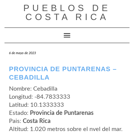
Saltar
PUEBLOS DE
al
contenido
COSTA RICA
Cambiar modo de navegación
6 de mayo de 2023
PROVINCIA DE PUNTARENAS –
CEBADILLA
Nombre: Cebadilla
Longitud: -84.7833333
Latitud: 10.1333333
Estado:
Provincia de Puntarenas
Pais:
Costa Rica
Altitud: 1.020 metros sobre el nvel del mar.