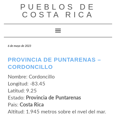
Saltar
PUEBLOS DE
al
contenido
COSTA RICA
Cambiar modo de navegación
6 de mayo de 2023
PROVINCIA DE PUNTARENAS –
CORDONCILLO
Nombre: Cordoncillo
Longitud: -83.45
Latitud: 9.25
Estado:
Provincia de Puntarenas
Pais:
Costa Rica
Altitud: 1.945 metros sobre el nvel del mar.