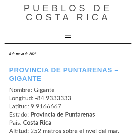
Saltar
PUEBLOS DE
al
contenido
COSTA RICA
Cambiar modo de navegación
6 de mayo de 2023
PROVINCIA DE PUNTARENAS –
GIGANTE
Nombre: Gigante
Longitud: -84.9333333
Latitud: 9.9166667
Estado:
Provincia de Puntarenas
Pais:
Costa Rica
Altitud: 252 metros sobre el nvel del mar.