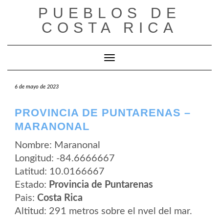
Saltar
PUEBLOS DE
al
contenido
COSTA RICA
Cambiar modo de navegación
6 de mayo de 2023
PROVINCIA DE PUNTARENAS –
MARANONAL
Nombre: Maranonal
Longitud: -84.6666667
Latitud: 10.0166667
Estado:
Provincia de Puntarenas
Pais:
Costa Rica
Altitud: 291 metros sobre el nvel del mar.