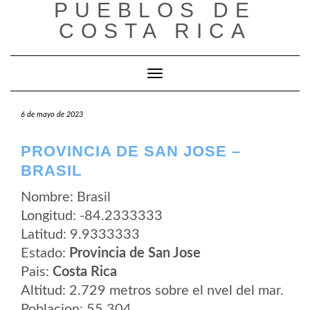
PUEBLOS DE
Saltar
al
COSTA RICA
contenido
Cambiar modo de navegación
6 de mayo de 2023
PROVINCIA DE SAN JOSE –
BRASIL
Nombre: Brasil
Longitud: -84.2333333
Latitud: 9.9333333
Estado:
Provincia de San Jose
Pais:
Costa Rica
Altitud: 2.729 metros sobre el nvel del mar.
Poblacion: 55.304