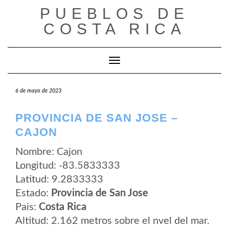
Saltar
PUEBLOS DE
al
contenido
COSTA RICA
Cambiar modo de navegación
6 de mayo de 2023
PROVINCIA DE SAN JOSE –
CAJON
Nombre: Cajon
Longitud: -83.5833333
Latitud: 9.2833333
Estado:
Provincia de San Jose
Pais:
Costa Rica
Altitud: 2.162 metros sobre el nvel del mar.