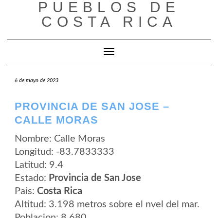
PUEBLOS DE
Saltar
al
COSTA RICA
contenido
Cambiar modo de navegación
6 de mayo de 2023
PROVINCIA DE SAN JOSE –
CALLE MORAS
Nombre: Calle Moras
Longitud: -83.7833333
Latitud: 9.4
Estado:
Provincia de San Jose
Pais:
Costa Rica
Altitud: 3.198 metros sobre el nvel del mar.
Poblacion: 8.680