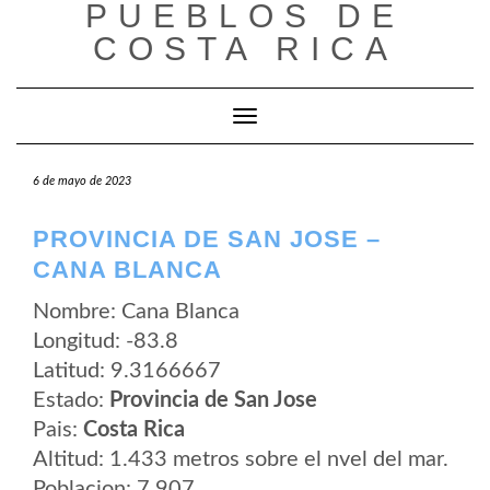
PUEBLOS DE
Saltar
al
COSTA RICA
contenido
Cambiar modo de navegación
6 de mayo de 2023
PROVINCIA DE SAN JOSE –
CANA BLANCA
Nombre: Cana Blanca
Longitud: -83.8
Latitud: 9.3166667
Estado:
Provincia de San Jose
Pais:
Costa Rica
Altitud: 1.433 metros sobre el nvel del mar.
Poblacion: 7.907