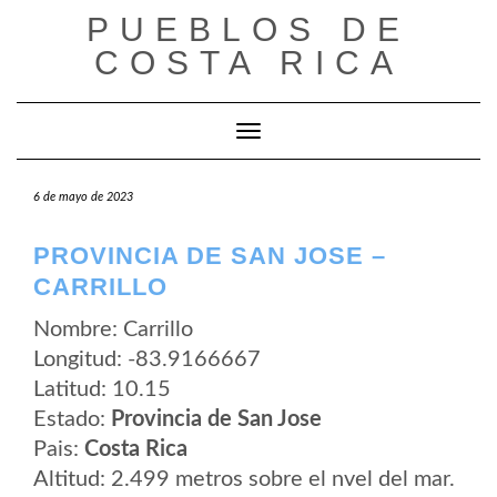
Saltar
PUEBLOS DE
al
contenido
COSTA RICA
Cambiar modo de navegación
6 de mayo de 2023
PROVINCIA DE SAN JOSE –
CARRILLO
Nombre: Carrillo
Longitud: -83.9166667
Latitud: 10.15
Estado:
Provincia de San Jose
Pais:
Costa Rica
Altitud: 2.499 metros sobre el nvel del mar.