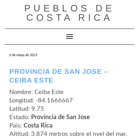
Saltar
PUEBLOS DE
al
contenido
COSTA RICA
Cambiar modo de navegación
6 de mayo de 2023
PROVINCIA DE SAN JOSE –
CEIBA ESTE
Nombre: Ceiba Este
Longitud: -84.1666667
Latitud: 9.75
Estado:
Provincia de San Jose
Pais:
Costa Rica
Altitud: 3.874 metros sobre el nvel del mar.