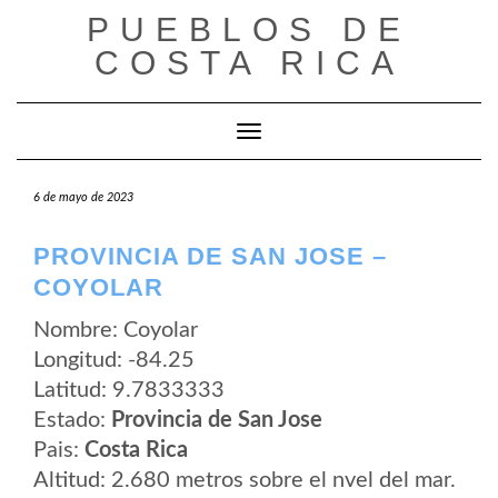
Saltar
PUEBLOS DE
al
contenido
COSTA RICA
Cambiar modo de navegación
6 de mayo de 2023
PROVINCIA DE SAN JOSE –
COYOLAR
Nombre: Coyolar
Longitud: -84.25
Latitud: 9.7833333
Estado:
Provincia de San Jose
Pais:
Costa Rica
Altitud: 2.680 metros sobre el nvel del mar.