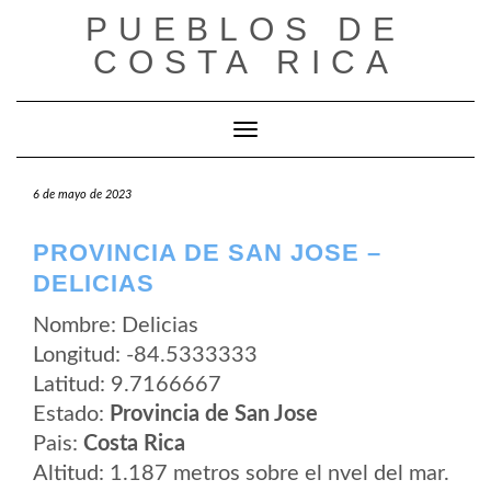
Saltar
PUEBLOS DE
al
contenido
COSTA RICA
Cambiar modo de navegación
6 de mayo de 2023
PROVINCIA DE SAN JOSE –
DELICIAS
Nombre: Delicias
Longitud: -84.5333333
Latitud: 9.7166667
Estado:
Provincia de San Jose
Pais:
Costa Rica
Altitud: 1.187 metros sobre el nvel del mar.