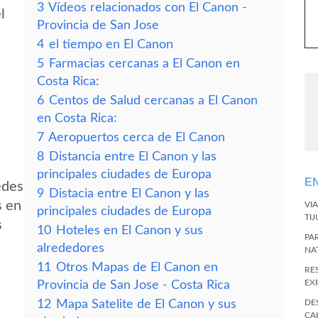
3
Vídeos relacionados con El Canon -
l
Provincia de San Jose
4
el tiempo en El Canon
5
Farmacias cercanas a El Canon en
Costa Rica:
6
Centos de Salud cercanas a El Canon
en Costa Rica:
7
Aeropuertos cerca de El Canon
8
Distancia entre El Canon y las
principales ciudades de Europa
E
edes
9
Distacia entre El Canon y las
s en
VI
principales ciudades de Europa
TI
s
10
Hoteles en El Canon y sus
PA
alrededores
NA
11
Otros Mapas de El Canon en
RE
EX
Provincia de San Jose - Costa Rica
12
Mapa Satelite de El Canon y sus
DE
CA