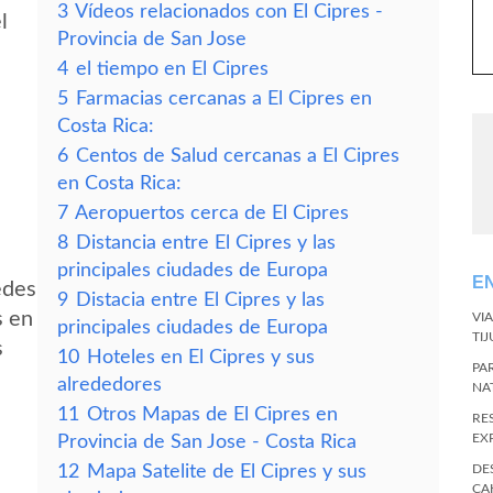
3
Vídeos relacionados con El Cipres -
l
Provincia de San Jose
4
el tiempo en El Cipres
5
Farmacias cercanas a El Cipres en
Costa Rica:
6
Centos de Salud cercanas a El Cipres
en Costa Rica:
7
Aeropuertos cerca de El Cipres
8
Distancia entre El Cipres y las
principales ciudades de Europa
E
edes
9
Distacia entre El Cipres y las
s en
VI
principales ciudades de Europa
TI
s
10
Hoteles en El Cipres y sus
PA
alrededores
NA
11
Otros Mapas de El Cipres en
RE
EX
Provincia de San Jose - Costa Rica
12
Mapa Satelite de El Cipres y sus
DE
CA