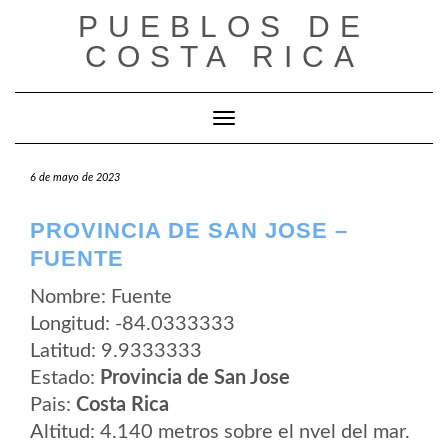
Saltar
PUEBLOS DE
al
contenido
COSTA RICA
Cambiar modo de navegación
6 de mayo de 2023
PROVINCIA DE SAN JOSE –
FUENTE
Nombre: Fuente
Longitud: -84.0333333
Latitud: 9.9333333
Estado:
Provincia de San Jose
Pais:
Costa Rica
Altitud: 4.140 metros sobre el nvel del mar.