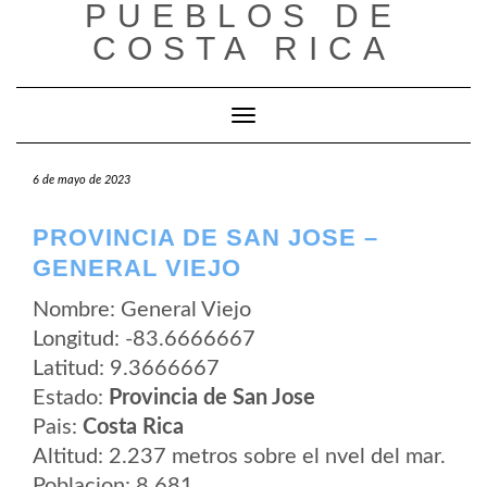
PUEBLOS DE
Saltar
al
COSTA RICA
contenido
Cambiar modo de navegación
6 de mayo de 2023
PROVINCIA DE SAN JOSE –
GENERAL VIEJO
Nombre: General Viejo
Longitud: -83.6666667
Latitud: 9.3666667
Estado:
Provincia de San Jose
Pais:
Costa Rica
Altitud: 2.237 metros sobre el nvel del mar.
Poblacion: 8.681