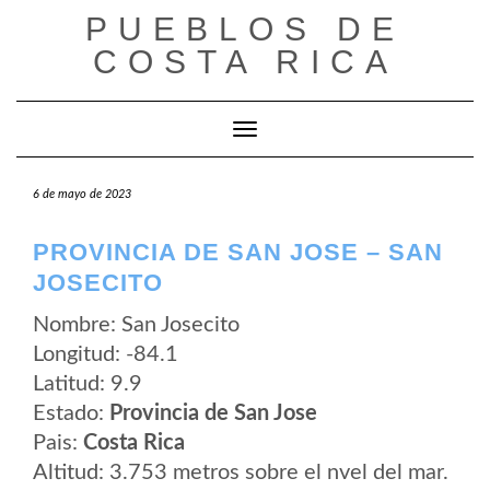
Saltar
PUEBLOS DE
al
contenido
COSTA RICA
Cambiar modo de navegación
6 de mayo de 2023
PROVINCIA DE SAN JOSE – SAN
JOSECITO
Nombre: San Josecito
Longitud: -84.1
Latitud: 9.9
Estado:
Provincia de San Jose
Pais:
Costa Rica
Altitud: 3.753 metros sobre el nvel del mar.